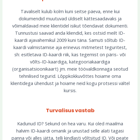
Tavaliselt kulub kolm kuni seitse päeva, enne kui
dokumendid muutuvad üldiselt kättesaadavaks ja
võimaldavad meie klientidel isikut tõendavat dokumenti.
Tunnustusi saavad anda kliendid, kes ostsid meilt ID-
kaardi ajavahemikul 2009 kuni täna. Samuti sõltub ID-
kaardi valmistamise aja erinevus mitmetest teguritest,
sh: esitletava ID-kaardi riik, kas tegemist on päris- või
võlts-ID-kaardiga, kategooriakaardiga
(organisatsioonikaart) jm. meie töövaldkonnaga seotud
tehnilised tegurid. Lõppkokkuvõttes hoiame oma
klientidega ühendust ja hoiame neid kogu protsessi vältel
kursis.
Turvalisus vastab
Kadunud ID? Sekund on hea varu. Kui oled maailma
halvim ID-kaardi omanik ja unustad selle alati tagasi
panna või alles jätta, telli kindlasti võltsitud ID. Või peate