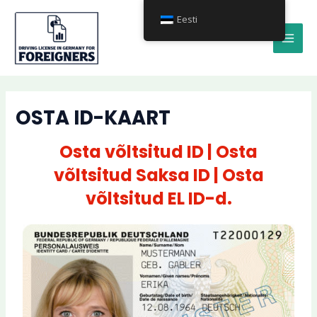
Skip
MAI
Eesti
to
MEN
content
OSTA ID-KAART
Osta võltsitud ID | Osta
võltsitud Saksa ID | Osta
võltsitud EL ID-d.