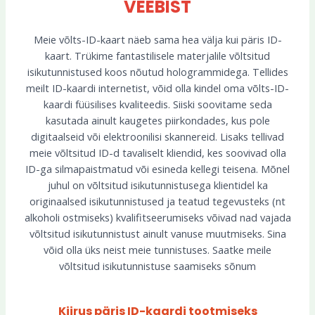
VEEBIST
Meie võlts-ID-kaart näeb sama hea välja kui päris ID-
kaart. Trükime fantastilisele materjalile võltsitud
isikutunnistused koos nõutud hologrammidega. Tellides
meilt ID-kaardi internetist, võid olla kindel oma võlts-ID-
kaardi füüsilises kvaliteedis. Siiski soovitame seda
kasutada ainult kaugetes piirkondades, kus pole
digitaalseid või elektroonilisi skannereid. Lisaks tellivad
meie võltsitud ID-d tavaliselt kliendid, kes soovivad olla
ID-ga silmapaistmatud või esineda kellegi teisena. Mõnel
juhul on võltsitud isikutunnistusega klientidel ka
originaalsed isikutunnistused ja teatud tegevusteks (nt
alkoholi ostmiseks) kvalifitseerumiseks võivad nad vajada
võltsitud isikutunnistust ainult vanuse muutmiseks. Sina
võid olla üks neist meie tunnistuses. Saatke meile
võltsitud isikutunnistuse saamiseks sõnum
Kiirus päris ID-kaardi tootmiseks