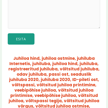
ESITA
Juhiloa hind, juhiloa ostmine, juhiluba
Internetis, juhiluba, juhiloa hind, juhiluba,
registreeritud juhiluba, võltsitud juhiluba,
odav juhiluba, passi ost, seaduslik
juhiluba 2020, juhiluba 2020, ID-pileti ost,
võltspassi, võltsitud juhiloa printimine,
veebipõhise juhiloa, võltsitud juhiloa
printimise, veebipõhise juhiloa, võltsitud
juhiloa, võltspassi tegija, võltsitud juhiloa
võrgus, võltsitud juhiloa ostmise,