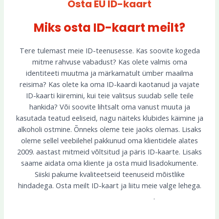
Osta EU ID-kaart
Miks osta ID-kaart meilt?
Tere tulemast meie ID-teenusesse. Kas soovite kogeda
mitme rahvuse vabadust? Kas olete valmis oma
identiteeti muutma ja märkamatult ümber maailma
reisima? Kas olete ka oma ID-kaardi kaotanud ja vajate
ID-kaarti kiiremini, kui teie valitsus suudab selle teile
hankida? Või soovite lihtsalt oma vanust muuta ja
kasutada teatud eeliseid, nagu näiteks klubides käimine ja
alkoholi ostmine. Õnneks oleme teie jaoks olemas. Lisaks
oleme sellel veebilehel pakkunud oma klientidele alates
2009. aastast mitmeid võltsitud ja päris ID-kaarte. Lisaks
saame aidata oma kliente ja osta muid lisadokumente.
Siiski pakume kvaliteetseid teenuseid mõistlike
hindadega. Osta meilt ID-kaart ja liitu meie valge lehega.
Võtke meiega ühendust siin
.