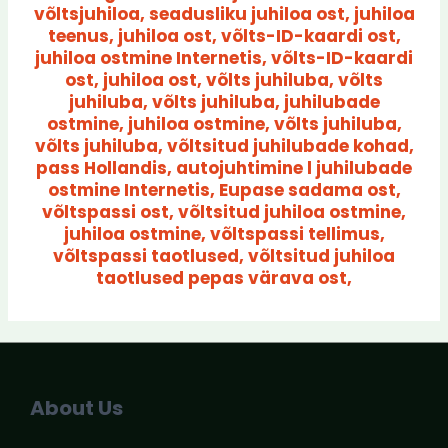
võltsjuhiloa, seadusliku juhiloa ost, juhiloa
teenus, juhiloa ost, võlts-ID-kaardi ost,
juhiloa ostmine Internetis, võlts-ID-kaardi
ost, juhiloa ost, võlts juhiluba, võlts
juhiluba, võlts juhiluba, juhilubade
ostmine, juhiloa ostmine, võlts juhiluba,
võlts juhiluba, võltsitud juhilubade kohad,
pass Hollandis, autojuhtimine l juhilubade
ostmine Internetis, Eupase sadama ost,
võltspassi ost, võltsitud juhiloa ostmine,
juhiloa ostmine, võltspassi tellimus,
võltspassi taotlused, võltsitud juhiloa
taotlused pepas värava ost,
About Us