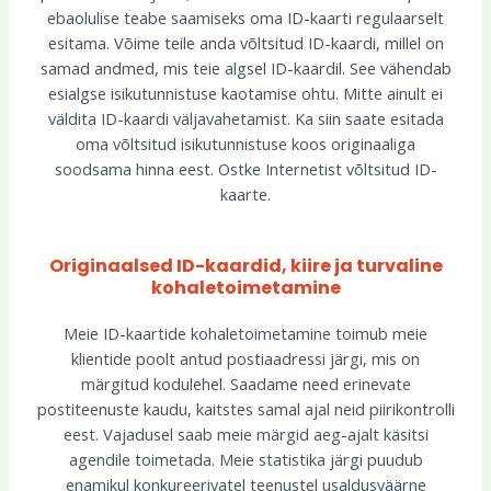
ebaolulise teabe saamiseks oma ID-kaarti regulaarselt
esitama. Võime teile anda võltsitud ID-kaardi, millel on
samad andmed, mis teie algsel ID-kaardil. See vähendab
esialgse isikutunnistuse kaotamise ohtu. Mitte ainult ei
väldita ID-kaardi väljavahetamist. Ka siin saate esitada
oma võltsitud isikutunnistuse koos originaaliga
soodsama hinna eest. Ostke Internetist võltsitud ID-
kaarte.
Originaalsed ID-kaardid, kiire ja turvaline
kohaletoimetamine
Meie ID-kaartide kohaletoimetamine toimub meie
klientide poolt antud postiaadressi järgi, mis on
märgitud kodulehel. Saadame need erinevate
postiteenuste kaudu, kaitstes samal ajal neid piirikontrolli
eest. Vajadusel saab meie märgid aeg-ajalt käsitsi
agendile toimetada. Meie statistika järgi puudub
enamikul konkureerivatel teenustel usaldusväärne