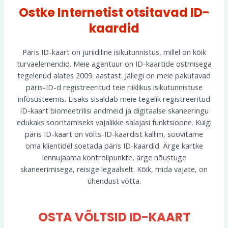
Ostke Internetist otsitavad ID-
kaardid
Päris ID-kaart on juriidiline isikutunnistus, millel on kõik
turvaelemendid. Meie agentuur on ID-kaartide ostmisega
tegelenud alates 2009. aastast. Jällegi on meie pakutavad
päris-ID-d registreeritud teie riiklikus isikutunnistuse
infosüsteemis. Lisaks sisaldab meie tegelik registreeritud
ID-kaart biomeetrilisi andmeid ja digitaalse skaneeringu
edukaks sooritamiseks vajalikke salajasi funktsioone. Kuigi
päris ID-kaart on võlts-ID-kaardist kallim, soovitame
oma klientidel soetada päris ID-kaardid. Ärge kartke
lennujaama kontrollpunkte, ärge nõustuge
skaneerimisega, reisige legaalselt. Kõik, mida vajate, on
ühendust võtta.
OSTA VÕLTSID ID-KAART