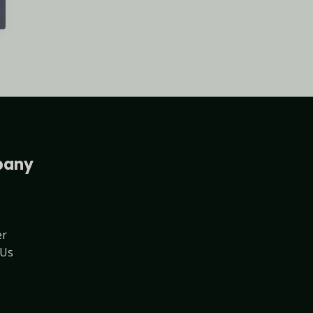
any
er
 Us