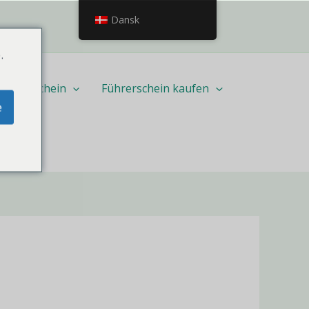
Dansk
.
führerschein
Führerschein kaufen
e