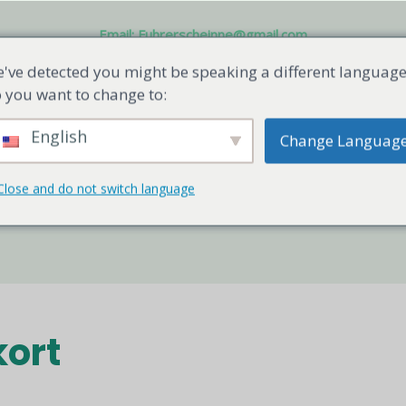
Email:
Fuhrerscheinne@gmail.com
've detected you might be speaking a different language
 you want to change to:
tact Us
Reisepass kaufen
KØB ID-KORT
Boots
English
Change Languag
n Form
Close and do not switch language
kort