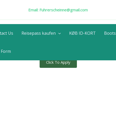
Email:
Fuhrerscheinne@gmail.com
BUY GERMAN LICENSE
d Source for Germ
tact Us
Reisepass kaufen
KØB ID-KORT
Boots
censes and Docum
n Form
Click To Apply