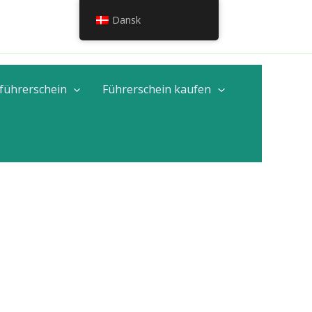
Dansk
an, European
führerschein
Führerschein kaufen
ents