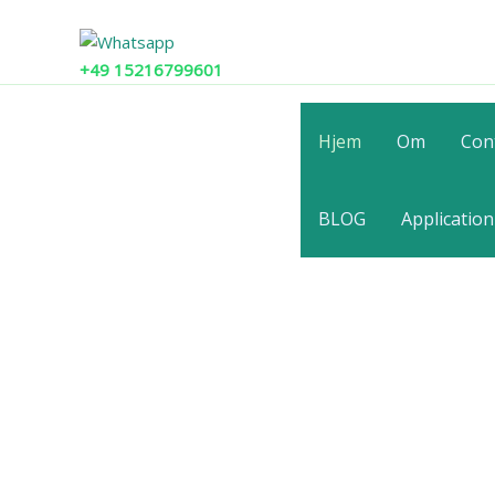
Gå
til
indholdet
+49 15216799601
Your Truste
Hjem
Om
Con
Li
BLOG
Applicatio