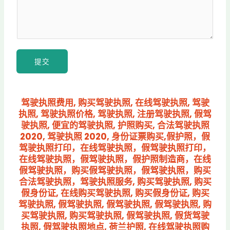
提交
驾驶执照费用, 购买驾驶执照, 在线驾驶执照, 驾驶
执照, 驾驶执照价格, 驾驶执照, 注册驾驶执照, 假驾
驶执照, 便宜的驾驶执照, 护照购买, 合法驾驶执照
2020, 驾驶执照 2020, 身份证票购买,假护照，假
驾驶执照打印，在线驾驶执照，假驾驶执照打印，
在线驾驶执照，假驾驶执照，假护照制造商，在线
假驾驶执照，购买假驾驶执照，假驾驶执照，购买
合法驾驶执照，驾驶执照服务, 购买驾驶执照, 购买
假身份证, 在线购买驾驶执照, 购买假身份证, 购买
驾驶执照, 假驾驶执照, 假驾驶执照, 假驾驶执照, 购
买驾驶执照, 购买驾驶执照, 假驾驶执照, 假货驾驶
执照, 假驾驶执照地点, 荷兰护照, 在线驾驶执照购