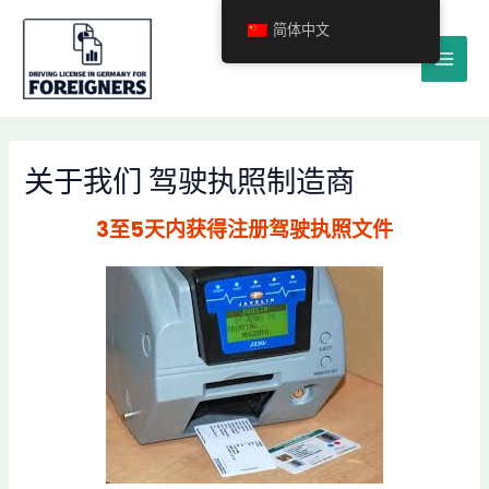
跳
MAI
简体中文
至
MEN
内
容
关于我们 驾驶执照制造商
3至5天内获得注册驾驶执照文件