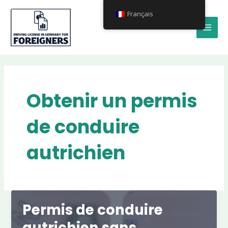
Aller
MAI
Français
au
MEN
contenu
Obtenir un permis
de conduire
autrichien
Permis de conduire
autrichien sans