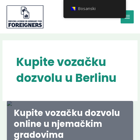
Skip
MAI
Bosanski
to
MEN
content
Kupite vozačku
dozvolu u Berlinu
Kupite vozačku dozvolu
online u njemačkim
gradovima